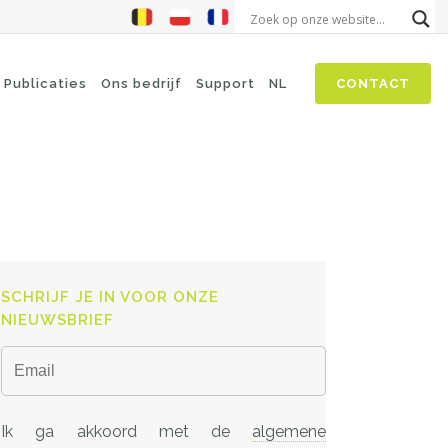
Publicaties
Ons bedrijf
Support
NL
CONTACT
Cyberbeveiligingswet
SASE
Threat Hunting
Security Awareness
SCHRIJF JE IN VOOR ONZE
Zero-Trust (Network Access)
NIEUWSBRIEF
Self Driven Networks
IT Operations Management
Ik ga akkoord met de
algemene