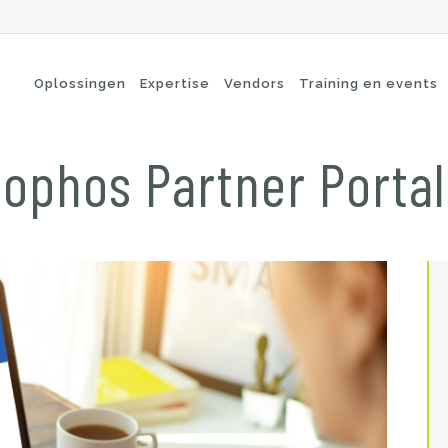
Oplossingen
Expertise
Vendors
Training en events
Sophos Partner Portal
cure Remote Connectivity
Security
dpoint Security
Connectivity
oud Security
Wi-Fi / Bluetooth
twerk Security