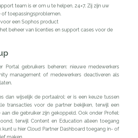
port team is er om u te helpen, 24×7. Zij zijn uw
e of toepassingsproblemen.
n voor een Sophos product
 het beheer van licenties en support cases voor de
tup
er Portal gebruikers beheren: nieuwe medewerkers
unity management of medewerkers deactiveren als
laten.
s dan wijselijk de portaalrol: er is een keuze tussen
 transacties voor de partner bekijken, terwijl een
e aan die gebruiker zijn gekoppeld. Ook onder Profiel:
etoond, terwijl Content en Education alleen toegang
ok kunt u hier Cloud Partner Dashboard toegang in- of
tief maken.