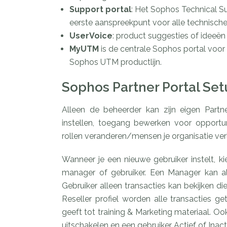
Support portal
: Het Sophos Technical Sup
eerste aanspreekpunt voor alle technisch
UserVoice
: product suggesties of ideeë
MyUTM
is de centrale Sophos portal voor
Sophos UTM productlijn.
Sophos Partner Portal Se
Alleen de beheerder kan zijn eigen Partn
instellen, toegang bewerken voor opport
rollen veranderen/mensen je organisatie ver
Wanneer je een nieuwe gebruiker instelt, kie
manager of gebruiker. Een Manager kan alle
Gebruiker alleen transacties kan bekijken di
Reseller profiel worden alle transacties g
geeft tot training & Marketing materiaal. O
uitschakelen en een gebruiker Actief of Inac