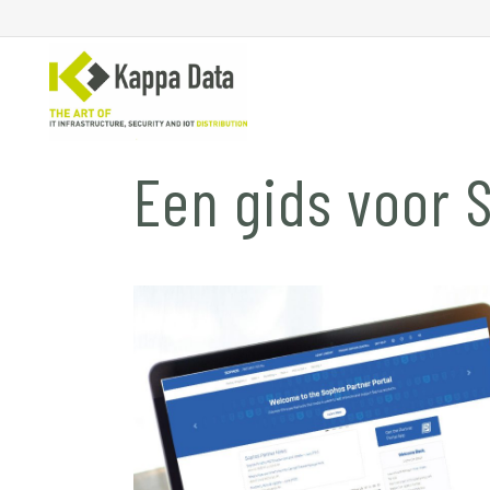
Een gids voor 
WiFi
Se
Switching
En
Routing
Cl
Backup
Ne