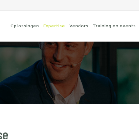
Oplossingen
Expertise
Vendors
Training en events
cure Remote Connectivity
Security
dpoint Security
Connectivity
oud Security
Wi-Fi / Bluetooth
twerk Security
se