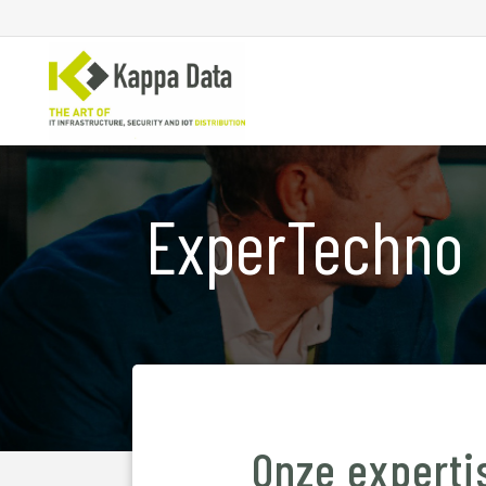
ExperTechno
WiFi
Se
Switching
En
Routing
Cl
Backup
Ne
Onze experti