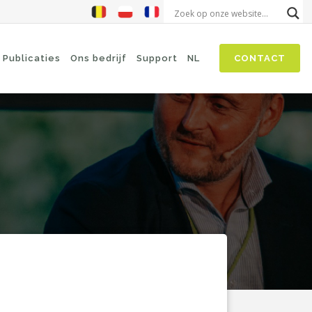
Publicaties
Ons bedrijf
Support
NL
CONTACT
Cyberbeveiligingswet
SASE
Threat Hunting
Security Awareness
Zero-Trust (Network Access)
Self Driven Networks
IT Operations Management