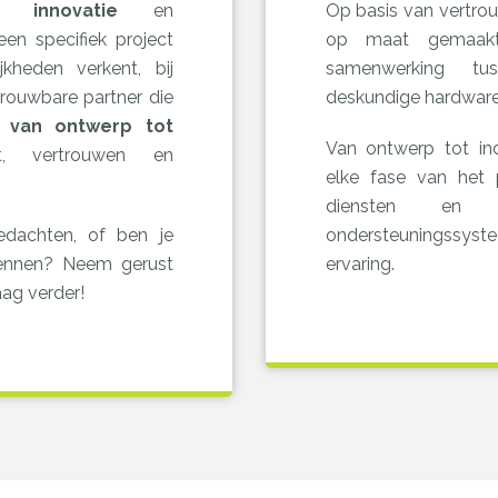
aar
innovatie
en
Op basis van vertrou
een specifiek project
op maat gemaakt
heden verkent, bij
samenwerking tu
rouwbare partner die
deskundige hardwar
, van ontwerp tot
Van ontwerp tot ind
, vertrouwen en
elke fase van het p
diensten en e
edachten, of ben je
ondersteuningssys
ennen? Neem gerust
ervaring.
ag verder!